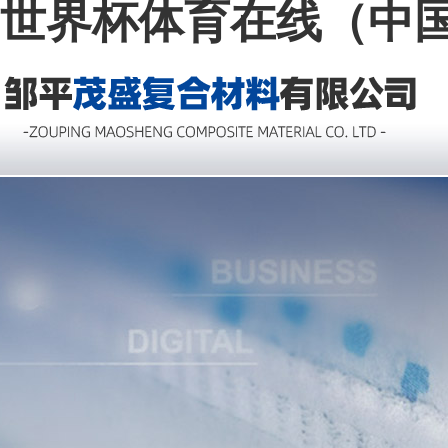
世界杯体育在线（中