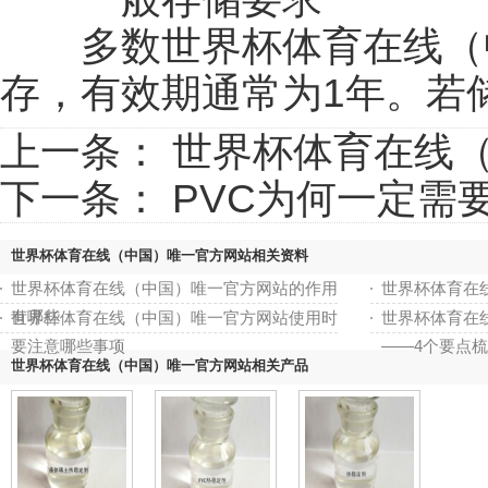
多数世界杯体育在线（中
存，有效期通常为1年。若
上一条：
世界杯体育在线
下一条：
PVC为何一定需
世界杯体育在线（中国）唯一官方网站相关资料
世界杯体育在线（中国）唯一官方网站的作用
世界杯体育在
有哪些
世界杯体育在线（中国）唯一官方网站使用时
世界杯体育在
要注意哪些事项
——4个要点
世界杯体育在线（中国）唯一官方网站相关产品