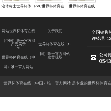
液体稀土世界杯体
PVC世界杯体育在
世界杯体育在线
育在线（中国）唯
线（中国）唯一官
（中国）唯一官方
一官方网站
方网站
网站
网站世界杯体育在线
关于我们
全国销售
许经理: 135
（中国）唯一官方网
产品展示
世界杯体育在线（中
站
国）唯一官方网站
公司
世界杯体育在线（中
发货现场
0543
国）唯一官方网站
世界杯体育在线（中国）唯一官方网站 是专业的世界杯体育