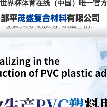
世界杯体育在线（中国）唯一官