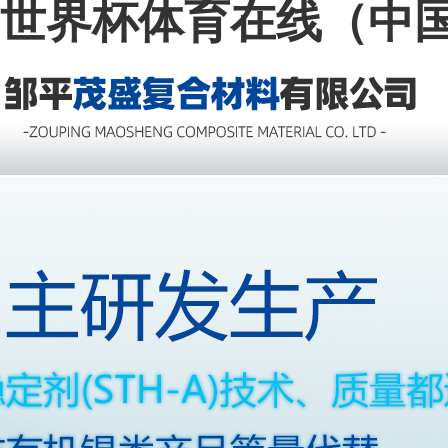
世界杯体育在线（中