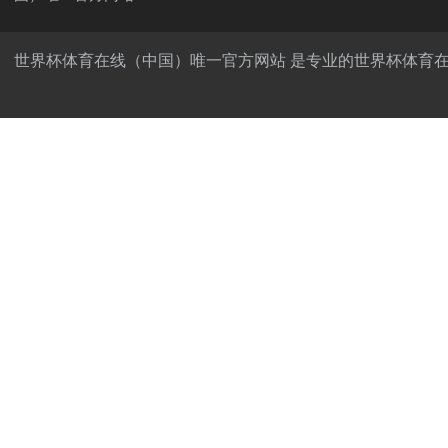
世界杯体育在线（中国）唯一官方网站 是专业的世界杯体育