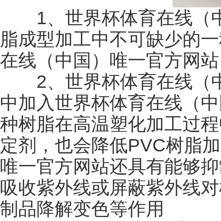
1、世界杯体育在线（中
脂成型加工中不可缺少的一
在线（中国）唯一官方网站
2、世界杯体育在线（中
中加入世界杯体育在线（中
种树脂在高温塑化加工过程
定剂，也会降低PVC树脂
唯一官方网站还具有能够抑
吸收紫外线或屏蔽紫外线对
制品降解变色等作用