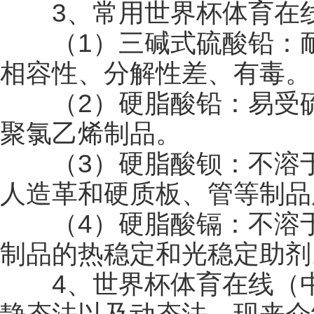
3、常用世界杯体育在线
（1）三碱式硫酸铅：耐
相容性、分解性差、有毒。
（2）硬脂酸铅：易受硫
聚氯乙烯制品。
（3）硬脂酸钡：不溶于
人造革和硬质板、管等制品
（4）硬脂酸镉：不溶于
制品的热稳定和光稳定助剂
4、世界杯体育在线（中