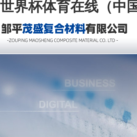
世界杯体育在线（中