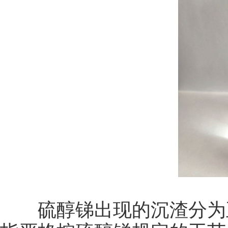
硫醇锑出现的沉渣分为正