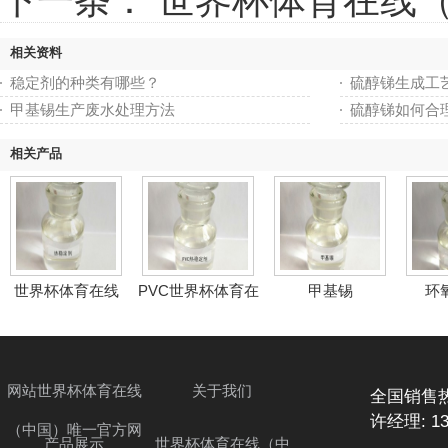
下一条：
世界杯体育在线
相关资料
稳定剂的种类有哪些？
硫醇锑生成工
甲基锡生产废水处理方法
硫醇锑如何合
相关产品
世界杯体育在线
PVC世界杯体育在
甲基锡
环
（中国）唯一官方
线（中国）唯一官
网站
方网站
网站世界杯体育在线
关于我们
全国销售
许经理: 135
（中国）唯一官方网
产品展示
世界杯体育在线（中