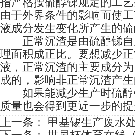
指严格按硫醇锑规定的工艺
由于外界条件的影响而使工
液成分发生变化所产生的硫
正常沉渣是由硫醇锑自身
理面积成正比。要想减少正
液，正常沉渣的主要成分为
成的，影响非正常沉渣产生
如果能减少生产时硫醇锑
质量也会得到更近一步的提
上一条：
甲基锡生产废水