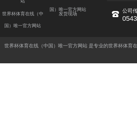
站
国）唯一官方网站
公司
世界杯体育在线（中
发货现场
0543
国）唯一官方网站
世界杯体育在线（中国）唯一官方网站 是专业的世界杯体育