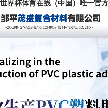
世界杯体育在线（中国）唯一官